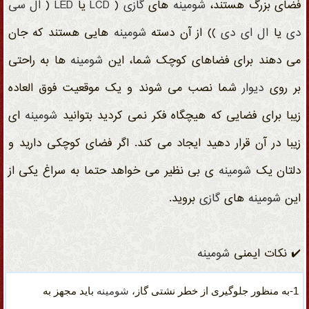
فضای بزرگ هستند،
شومینه
های
گازی
(
LCD
یا
LED
(
ال سی
دی
یا
ال ای دی
)) از آن دسته
شومینه
هایی هستند که جان
می دهند برای فضاهای کوچک شما، این
شومینه
ها به راحتی
بر روی
دیوار
شما نصب می شوند و یک موقعیت فوق العاده
زیبا برای فضایی که هیچگاه فکر نمی کردید بتوانید
شومینه
ای
زیبا در آن قرار دهید ایجاد می کند. اگر فضای کوچکی دارید و
دلتان یک
شومینه
ی بی نظیر می خواهد حتما به سراغ یکی از
این
شومینه
های
گازی
بروید.
✔️ نکات ایمنی
شومینه
1-به منظور جلوگیری از خطر نشتی گاز،
شومینه
باید مجهز به