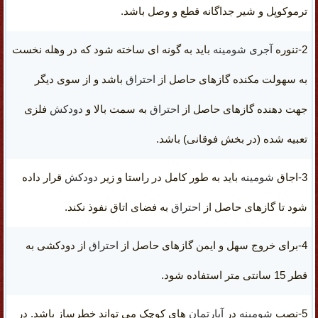
ترموکوپل و شیر جداگانه
قطع و وصل باشد.
2-
تنوره
آجری
شومینه
باید به گونه ای ساخته شود که در وهله نخست
به سهولت مکنده گازهای حاصل از
احتراق
باشد و از سوی دیگر
جهت دهنده گازهای حاصل از
احتراق
به سمت بالا و
دودکش
فلزی
تعبیه شده (در بخش فوقانی) باشد.
3-اجاق
شومینه
باید به طور کامل در راستا و زیر
دودکش
قرار داده
شود تا گازهای حاصل از
احتراق
به فضای اتاق نفوذ نکند.
4-برای خروج سهل و ایمن گازهای حاصل از
احتراق
از دودکشی به
قطر 15 سانتی متر استفاده شود.
5-نصب
شومینه
در
آپارتمان
های کوچک می تواند خطرساز باشد. در