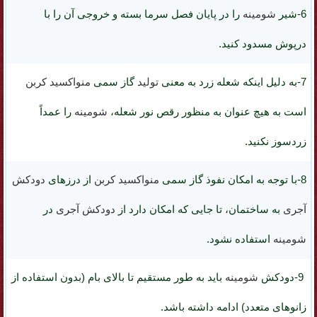
6-شیر
شومینه
را در پایان فصل سرما بسته و خروجی آن را با
درپوش مسدود کنید.
7-به دلیل اینکه
شعله زرد
به معنی
تولید
گاز سمی
منواکسید کربن
است به هیچ عنوان به منظور رقص نور شعله،
شومینه
را عمداً
زردسوز نکنید
.
8-با توجه به امکان نفوذ گاز سمی
منواکسید کربن
از
درزهای
دودکش
آجری
به ساختمان، تا جایی که امکان دارد از
دودکش
آجری
در
شومینه
استفاده نشود.
9-دودکش
شومینه
باید به طور مستقیم تا بالای بام (بدون استفاده از
زانوهای متعدد) ادامه داشته باشد.