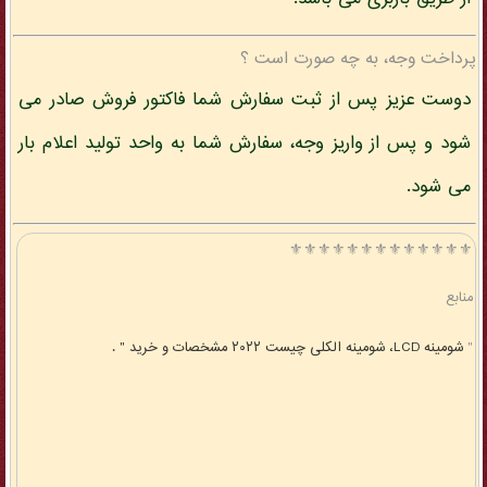
پرداخت وجه، به چه صورت است ؟
دوست عزیز پس از ثبت سفارش شما فاکتور فروش صادر می
شود و پس از واریز وجه، سفارش شما به واحد تولید اعلام بار
می شود.
⚜️⚜️⚜️⚜️⚜️⚜️⚜️⚜️⚜️⚜️⚜️⚜️⚜️
منابع
"
شومینه LCD، شومینه الکلی چیست ۲۰۲۲ مشخصات و خرید " .