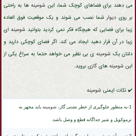
می دهند برای فضاهای کوچک شما، این
شومینه
ها به راحتی
بر روی
دیوار
شما نصب می شوند و یک موقعیت فوق العاده
زیبا برای فضایی که هیچگاه فکر نمی کردید بتوانید
شومینه
ای
زیبا در آن قرار دهید ایجاد می کند. اگر فضای کوچکی دارید و
دلتان یک
شومینه
ی بی نظیر می خواهد حتما به سراغ یکی از
این
شومینه
های
گازی
بروید.
✔️ نکات ایمنی
شومینه
1-به منظور جلوگیری از خطر نشتی گاز،
شومینه
باید مجهز به
ترموکوپل و شیر جداگانه
قطع و وصل باشد.
2-
تنوره
آجری
شومینه
باید به گونه ای ساخته شود که در وهله نخست