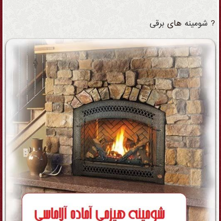
?
شومینه
های
برقی