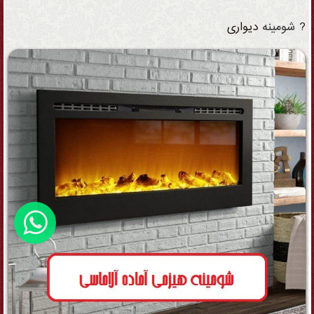
?
شومینه
دیواری