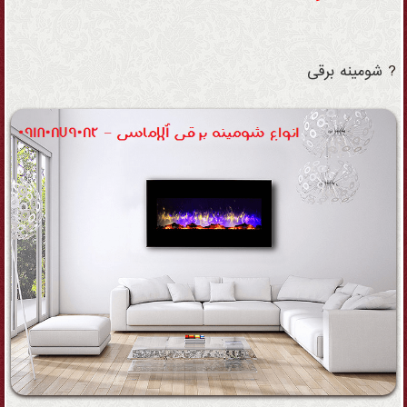
?
شومینه
برقی