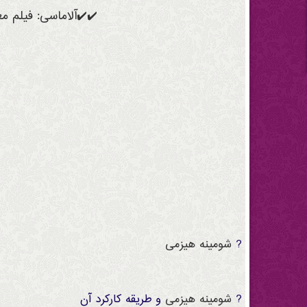
✔️✔️آلاماسی: فیلم م
?
شومینه
هیزمی
?
شومینه
هیزمی
و طریقه کارکرد آن