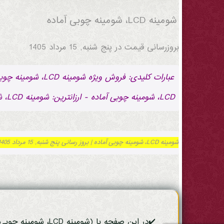
شومینه LCD، شومینه چوبی آماده
بروزرسانی قیمت در
پنج شنبه, 15 مرداد 1405
LCD، شومینه چوبی آماده - ارزانترین: شومینه LCD، شومینه چوبی آماده - ارسال (شومینه LCD، شومینه چوبی آماده) به تهران، کرج، دماوند، اصفهان، شیراز یک روزه می باشد.
شومینه LCD، شومینه چوبی آماده | بروز رسانی پنج شنبه, 15 مرداد 1405 ساعت 11:59:20.
✔️در این صفحه با (شومینه LCD، شومینه چوبی آماده) آن باید بدانید آشنا می شوید: