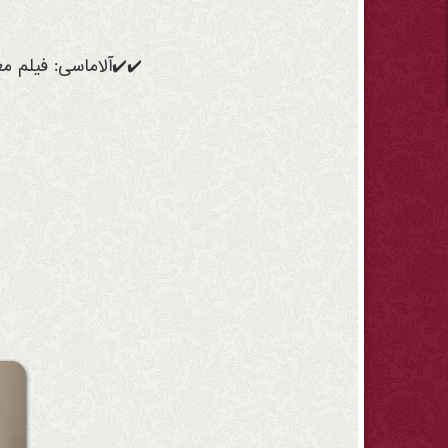
✔️✔️آلاماسی: فیلم م