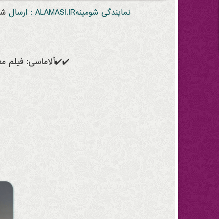
نمایندگی شومینهALAMASI.IR : ارسال
شو
✔️✔️آلاماسی: فیلم م