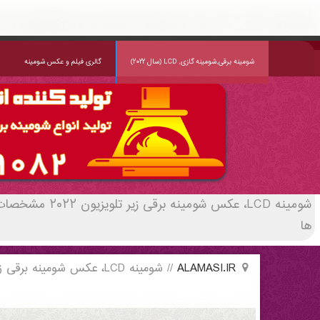
شومینه LCD، عکس شومینه برقی زیر تلویزیون ۲۰۲۲ مشخصات و خرید | قیمت سال 1405 و خرید مستقیم | alamasi - (5053)(New - 2022)
شومینه برقی,شومینه گازی, LCD (سال ۲۰۲۲)
گالری فیلم و عکس شومینه
ها
ALAMASI.IR
//
شومینه LCD، عکس شومینه برقی زیر تلویزیون ۲۰۲۲ مشخصات و خرید