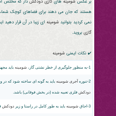
بر عکس
شومینه
های
گازی
دودکش
دار که مختص اس
هستند که جان می دهند برای فضاهای کوچک شما،
نمی کردید بتوانید
شومینه
ای زیبا در آن قرار دهید ا
گازی
بروید.
✔️ نکات ایمنی
شومینه
1-به منظور جلوگیری از خطر نشتی گاز،
شومینه
باید مجهز
2-
تنوره
آجری
شومینه
باید به گونه ای ساخته شود که در
دودکش
فلزی تعبیه شده (در بخش فوقانی) باشد.
3-اجاق
شومینه
باید به طور کامل در راستا و زیر
دودکش
قر