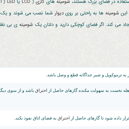
تفاده در فضای بزرگ هستند،
شومینه
های
گازی
(
LCD
یا
LED
(
ا
 این
شومینه
ها به راحتی بر روی
دیوار
شما نصب می شوند و یک موق
یجاد می کند. اگر فضای کوچکی دارید و دلتان یک
شومینه
ی بی نظیر
 به ترموکوپل و شیر جداگانه
قطع و وصل باشد.
 وهله نخست به سهولت مکنده گازهای حاصل از
احتراق
باشد و از سوی دیگ
ار داده شود تا گازهای حاصل از
احتراق
به فضای اتاق نفوذ نکند.