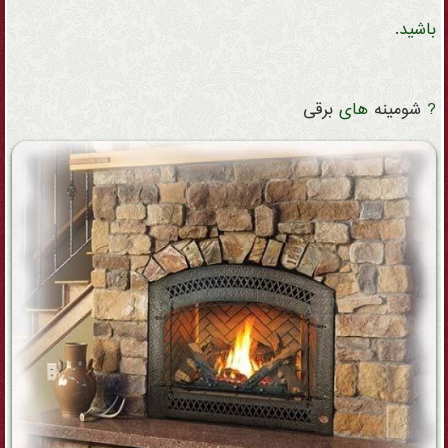
باشید.
?
شومینه
های
برقی