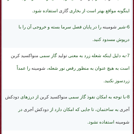
اینگونه مواقع بهتر است از بخاری
گازی
استفاده شود.
6-شیر
شومینه
را در پایان فصل سرما بسته و خروجی آن را با
درپوش مسدود کنید.
7-به دلیل اینکه
شعله زرد
به معنی
تولید
گاز سمی
منواکسید کربن
است به هیچ عنوان به منظور رقص نور شعله،
شومینه
را عمداً
زردسوز نکنید
.
8-با توجه به امکان نفوذ گاز سمی
منواکسید کربن
از
درزهای
دودکش
آجری
به ساختمان، تا جایی که امکان دارد از
دودکش
آجری
در
شومینه
استفاده نشود.