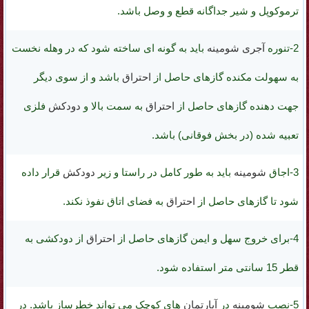
ترموکوپل و شیر جداگانه
قطع و وصل باشد.
2-
تنوره
آجری
شومینه
باید به گونه ای ساخته شود که در وهله نخست
به سهولت مکنده گازهای حاصل از
احتراق
باشد و از سوی دیگر
جهت دهنده گازهای حاصل از
احتراق
به سمت بالا و
دودکش
فلزی
تعبیه شده (در بخش فوقانی) باشد.
3-اجاق
شومینه
باید به طور کامل در راستا و زیر
دودکش
قرار داده
شود تا گازهای حاصل از
احتراق
به فضای اتاق نفوذ نکند.
4-برای خروج سهل و ایمن گازهای حاصل از
احتراق
از دودکشی به
قطر 15 سانتی متر استفاده شود.
5-نصب
شومینه
در
آپارتمان
های کوچک می تواند خطرساز باشد. در