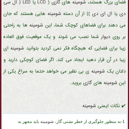
فضای بزرگ هستند،
شومینه
های
گازی
(
LCD
یا
LED
(
ال سی
دی
یا
ال ای دی
)) از آن دسته
شومینه
هایی هستند که جان
می دهند برای فضاهای کوچک شما، این
شومینه
ها به راحتی
بر روی
دیوار
شما نصب می شوند و یک موقعیت فوق العاده
زیبا برای فضایی که هیچگاه فکر نمی کردید بتوانید
شومینه
ای
زیبا در آن قرار دهید ایجاد می کند. اگر فضای کوچکی دارید و
دلتان یک
شومینه
ی بی نظیر می خواهد حتما به سراغ یکی از
این
شومینه
های
گازی
بروید.
✔️ نکات ایمنی
شومینه
1-به منظور جلوگیری از خطر نشتی گاز،
شومینه
باید مجهز به