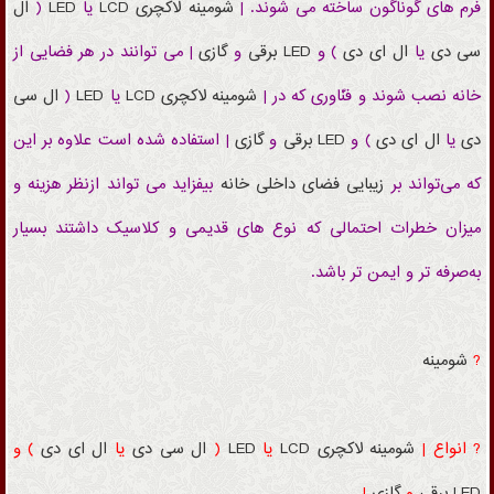
فرم های گوناگون ساخته می شوند. |
شومینه
لاکچری
LCD
یا
LED
(
ال
سی دی
یا
ال ای دی
) و
LED
برقی
و
گازی
| می توانند در هر فضایی از
خانه نصب شوند و فنّاوری که در |
شومینه
لاکچری
LCD
یا
LED
(
ال سی
دی
یا
ال ای دی
) و
LED
برقی
و
گازی
| استفاده شده است علاوه بر این
که می‌تواند بر
زیبایی فضای داخلی خانه
بیفزاید می تواند ازنظر هزینه و
میزان خطرات احتمالی که نوع های قدیمی و کلاسیک داشتند بسیار
به‌صرفه تر و ایمن تر باشد.
?
شومینه
? انواع |
شومینه
لاکچری
LCD
یا
LED
(
ال سی دی
یا
ال ای دی
) و
LED
برقی
و
گازی
|