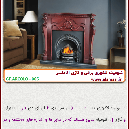
*
شومینه
لاکچری
LCD
یا
LED
(
ال سی دی
یا
ال ای دی
) و
LED
برقی
و
گازی
| ،
شومینه
هایی هستند که در سایز ها و اندازه های مختلف و در