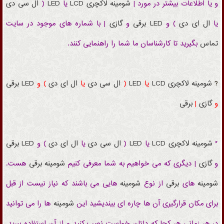
و یا اطلاعات بیشتر در مورد |
شومینه
لاکچری
LCD
یا
LED
(
ال سی دی
یا
ال ای دی
) و
LED
برقی
و
گازی
| با شماره های موجود در سایت
تماس
بگیرید تا کارشناسان ما شما را راهنمایی کنند.
?
شومینه
لاکچری
LCD
یا
LED
(
ال سی دی
یا
ال ای دی
) و
LED
برقی
و
گازی
|
برقی
*
شومینه
لاکچری
LCD
یا
LED
(
ال سی دی
یا
ال ای دی
) و
LED
برقی
و
گازی
| دیگری که می خواهیم به شما معرفی کنیم
شومینه
برقی
هست.
شومینه
های
برقی
از نوع
شومینه
هایی می باشند که نیاز نیست از قبل
برای مکان قرارگیری آن ها چاره ای بیندیشید این
شومینه
ها را می توانید
در هر زمانی هر کجا که دلتان خواست نصب کنید و از آن استفاده ببرید.