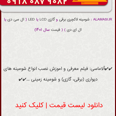
ALAMASI.IR :
شومینه
لاکچری
برقی
و
گازی
LCD
یا
LED
(
ال سی دی
یا
ال ای دی
) (
قیمت
سال ۱۴۰۱)
✔️✔️آلاماسی: فیلم معرفی و اموزش نصب انواع شومینه های
دیواری (برقی، گازی) و شومینه زمینی ...✔️✔️
دانلود لیست قیمت | کلیک کنید