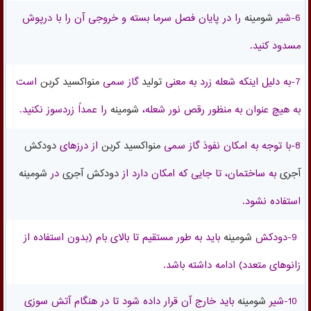
6-شیر
شومینه
را در پایان فصل سرما بسته و خروجی آن را با درپوش
مسدود کنید.
7-به دلیل اینکه
شعله زرد
به معنی
تولید
گاز سمی
منواکسید کربن
است
به هیچ عنوان به منظور رقص نور شعله،
شومینه
را عمداً زردسوز نکنید
.
8-با توجه به امکان نفوذ گاز سمی
منواکسید کربن
از
درزهای
دودکش
آجری
به ساختمان، تا جایی که امکان دارد از
دودکش
آجری
در
شومینه
استفاده نشود.
9-دودکش
شومینه
باید به طور مستقیم تا بالای بام (بدون استفاده از
زانوهای متعدد) ادامه داشته باشد.
10-
شیر
شومینه
باید خارج آن قرار داده شود تا در هنگام آتش سوزی