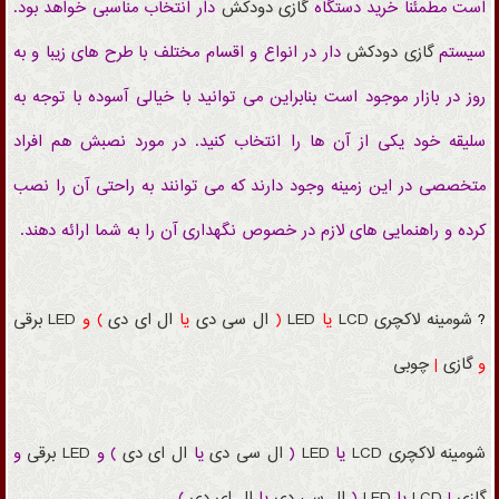
است مطمئنا
خرید دستگاه
گازی
دودکش
دار
انتخاب مناسبی خواهد بود.
سیستم
گازی
دودکش
دار در انواع و اقسام مختلف با طرح های زیبا و به
روز در بازار موجود است بنابراین می توانید با خیالی آسوده با توجه به
سلیقه خود یکی از آن ها را انتخاب کنید. در مورد نصبش هم افراد
متخصصی در این زمینه وجود دارند که می توانند به راحتی آن را نصب
کرده و راهنمایی های لازم در خصوص نگهداری آن را به شما ارائه دهند.
?
شومینه
لاکچری
LCD
یا
LED
(
ال سی دی
یا
ال ای دی
) و
LED
برقی
و
گازی
|
چوبی
شومینه
لاکچری
LCD
یا
LED
(
ال سی دی
یا
ال ای دی
) و
LED
برقی
و
گازی
|
LCD
یا
LED
(
ال سی دی
یا
ال ای دی
)