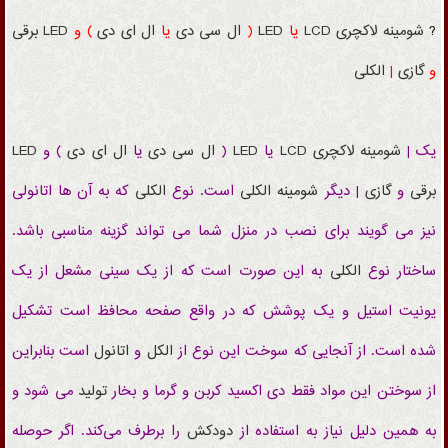
?
شومینه
لاکچری
LCD
یا
LED
(
ال سی دی
یا
ال ای دی
) و
LED
برقی
و
گازی
|
الکلی
یک |
شومینه
لاکچری
LCD
یا
LED
(
ال سی دی
یا
ال ای دی
) و
LED
برقی
و
گازی
| دیگر
شومینه
الکلی
است. نوع
الکلی
که به آن ها اتانولی
نیز می گویند برای نصب در منزل شما می تواند گزینه مناسبی باشد.
ساختار نوع
الکلی
به این صورت است که از یک سینی مشعل از یک
یونیت استیل و یک پوشش که در واقع صفحه محافظ است تشکیل
شده است. از آنجایی که سوخت این نوع از
الکل
و
اتانول
است بنابراین
از سوختن این مواد فقط دی اکسید کربن و گرما و بخار
تولید
می شود و
به همین دلیل نیاز به استفاده از
دودکش
را برطرف می‌کند. اگر حوصله