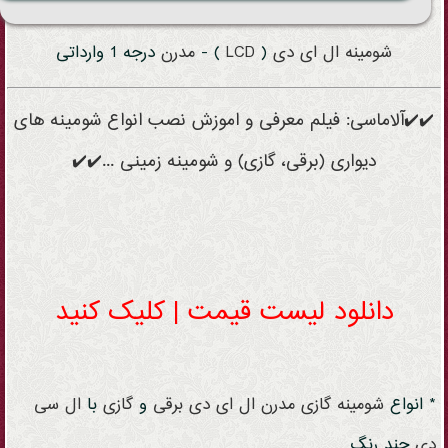
شومینه
ال ای دی
(
LCD
) -
مدرن
درجه 1 وارداتی
✔️✔️آلاماسی: فیلم معرفی و اموزش نصب انواع شومینه های
دیواری (برقی، گازی) و شومینه زمینی ...✔️✔️
دانلود لیست قیمت | کلیک کنید
* انواع
شومینه
گازی
مدرن
ال ای دی
برقی
و
گازی
با
ال سی
دی
چند رنگ