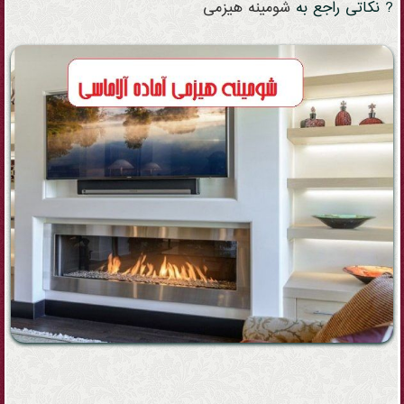
? نکاتی راجع به
شومینه
هیزمی